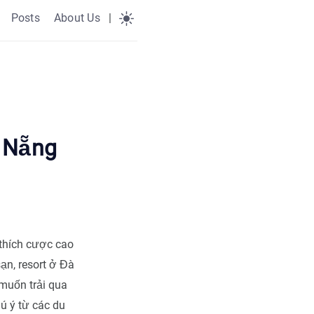
Posts
About Us
|
 Nẵng
thích cược cao
ạn, resort ở Đà
muốn trải qua
hú ý từ các du