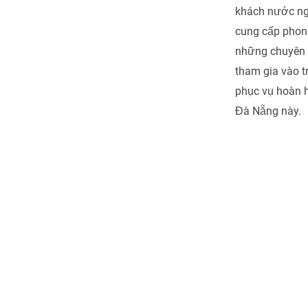
khách nước ng
cung cấp phong
những chuyên 
tham gia vào 
phục vụ hoàn h
Đà Nẵng này.