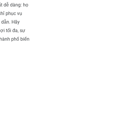
t dễ dàng: họ
chỉ phục vụ
 dẫn. Hãy
i tối đa, sự
thành phố biển