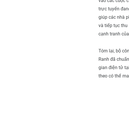
vào các cuộc c
trực tuyến đa
giúp các nhà p
và tiếp tục thu
cạnh tranh của
Tóm lại, bộ cô
Ranh đã chuẩn
gian điện tử t
theo có thể ma