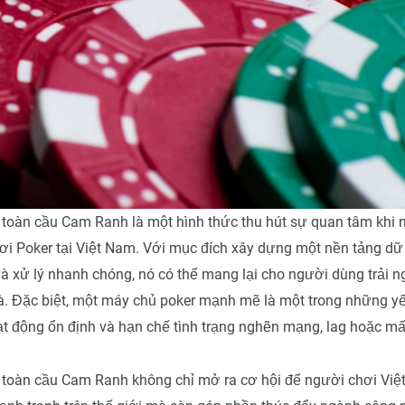
toàn cầu Cam Ranh là một hình thức thu hút sự quan tâm khi 
hơi Poker tại Việt Nam. Với mục đích xây dựng một nền tảng dữ 
à xử lý nhanh chóng, nó có thể mang lại cho người dùng trải 
. Đặc biệt, một máy chủ poker mạnh mẽ là một trong những yế
oạt động ổn định và hạn chế tình trạng nghẽn mạng, lag hoặc mất
 toàn cầu Cam Ranh không chỉ mở ra cơ hội để người chơi Việ