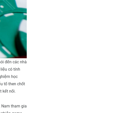
nói đến các nhà
liệu có tính
nghiệm học
u tố then chốt
 kết nối.
t Nam tham gia