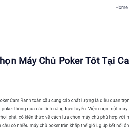
Home
họn Máy Chủ Poker Tốt Tại C
oker Cam Ranh toàn cầu cung cấp chất lượng là điều quan trọ
 poker thông qua các tính năng trực tuyến. Việc chọn một máy 
chơi phải có kiến thức về cách lựa chọn máy chủ phù hợp với 
cầu có nhiều máy chủ poker trên khắp thế giới, giúp kết nối ổn