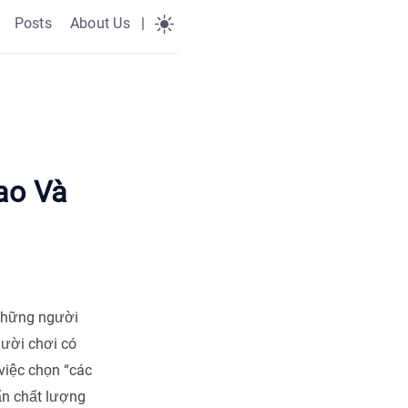
Posts
About Us
|
ao Và
 những người
gười chơi có
việc chọn “các
ẩn chất lượng