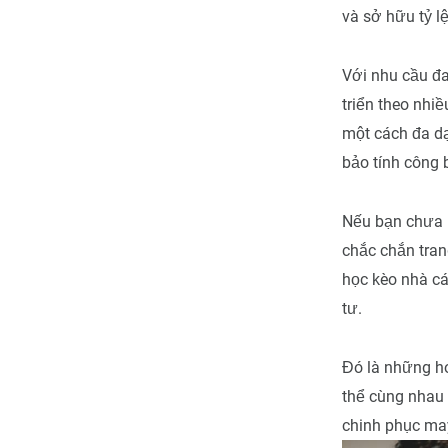
và sở hữu tỷ lệ
Với nhu cầu đa
triển theo nhi
một cách đa d
bảo tính công 
Nếu bạn chưa 
chắc chắn tran
học kèo nhà cá
tư.
Đó là những ho
thể cùng nhau 
chinh phục ma