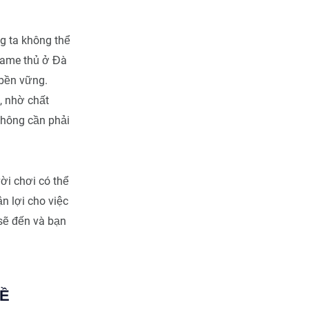
g ta không thể
game thủ ở Đà
 bền vững.
, nhờ chất
không cần phải
ời chơi có thể
n lợi cho việc
 sẽ đến và bạn
VỀ