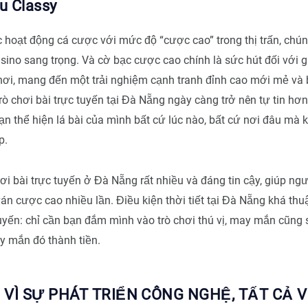
u Classy
c hoạt động cá cược với mức độ “cược cao” trong thị trấn, chún
ino sang trọng. Và cờ bạc cược cao chính là sức hút đối với 
nơi, mang đến một trải nghiệm cạnh tranh đỉnh cao mới mẻ và
trò chơi bài trực tuyến tại Đà Nẵng ngày càng trở nên tự tin hơn
ạn thể hiện lá bài của mình bất cứ lúc nào, bất cứ nơi đâu mà 
p.
ơi bài trực tuyến ở Đà Nẵng rất nhiều và đáng tin cậy, giúp ngư
án cược cao nhiều lần. Điều kiện thời tiết tại Đà Nẵng khá thuậ
tuyến: chỉ cần bạn đắm mình vào trò chơi thú vị, may mắn cũng
y mắn đó thành tiền.
 VÌ SỰ PHÁT TRIỂN CÔNG NGHỆ, TẤT CẢ 