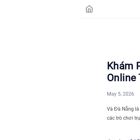
Khám P
Online
May 5, 2026
Và Đà Nẵng là
các trò chơi tr