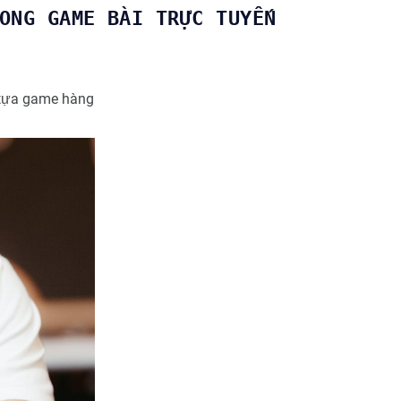
ONG GAME BÀI TRỰC TUYẾN
 tựa game hàng