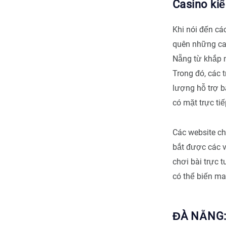
Casino kiể
Khi nói đến cá
quên những cas
Nẵng từ khắp 
Trong đó, các 
lượng hỗ trợ b
có mặt trực tiế
Các website ch
bắt được các v
chơi bài trực 
có thể biến ma
ĐÀ NẴNG: