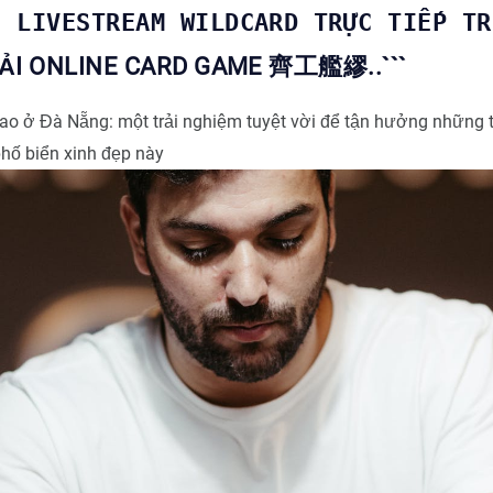
H LIVESTREAM WILDCARD TRỰC TIẾP TR
ẢI ONLINE CARD GAME 齊工艦繆..```
ao ở Đà Nẵng: một trải nghiệm tuyệt vời để tận hưởng những
phố biển xinh đẹp này