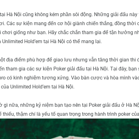
 tại Hà Nội cũng không kém phần sôi động. Những giải đấu này
ơi. Các sự kiện mang đến cơ hội giành chiến thắng, đồng thời 
i chơi giống như bạn. Hãy chắc chắn tham gia để tận hưởng n
 Unlimited Hold’em tại Hà Nội có thể mang lại.
t địa điểm phù hợp để giao lưu nhưng vẫn tăng thời gian thi 
đến tham gia các sự kiện Poker giải đấu tại Hà Nội. Tại đây, bạ
y pro có kinh nghiệm tương xứng. Vào bàn cược và hòa mình và
 của Unlimited Hold’em tại Hà Nội.
 gì nữa, những kỷ niệm bạn tạo nên tại Poker giải đấu ở Hà Nộ
 thiếu, thậm chí là yếu tố quan trọng trong hành trình poker củ