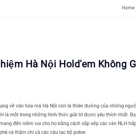
Home
ghiệm Hà Nội Hold'em Không G
dạng về văn hóa mà Hà Nội còn là thiên đường của những người
LH là một trong những hình thức giải trí được yêu thích nhất. B
mang đến niềm vui cho họ bằng cách sắp xếp các ván NLH hấp
phê và thậm chí cả các câu lạc bộ poker.