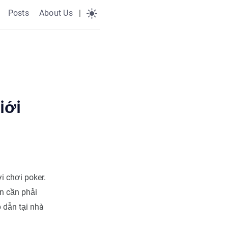
Posts
About Us
|
iới
 chơi poker.
ạn cần phải
 dẫn tại nhà