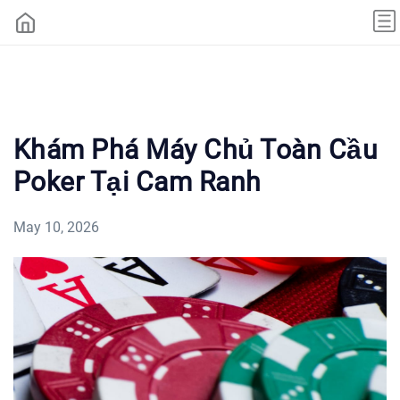
Khám Phá Máy Chủ Toàn Cầu
Poker Tại Cam Ranh
May 10, 2026