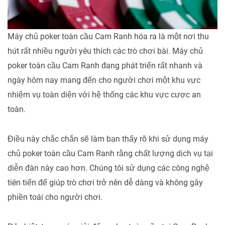
Máy chủ poker toàn cầu Cam Ranh hóa ra là một nơi thu
hút rất nhiều người yêu thích các trò chơi bài. Máy chủ
poker toàn cầu Cam Ranh đang phát triển rất nhanh và
ngày hôm nay mang đến cho người chơi một khu vực
nhiệm vụ toàn diện với hệ thống các khu vực cược an
toàn.
Điều này chắc chắn sẽ làm bạn thấy rõ khi sử dụng máy
chủ poker toàn cầu Cam Ranh rằng chất lượng dịch vụ tại
diễn đàn này cao hơn. Chúng tôi sử dụng các công nghệ
tiên tiến để giúp trò chơi trở nên dễ dàng và không gây
phiền toái cho người chơi.