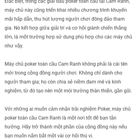
Đặc biệt, trong các giải đấu poker toàn cầu tại Cam Ranh,
máy chủ này cũng triển khai nhiều chương trình khuyến
mãi hấp dẫn, thu hút lượng người chơi đông đảo tham
gia. Nó kết hợp giữa giải trí và cơ hội giành chiến thắng
lớn, là một trường hợp sử dụng phù hợp cho các máy chủ
như vậy.
Máy chủ poker toàn cầu Cam Ranh không phải là cái tên
mới trong cộng đồng người chơi. Không chỉ dành cho
người tham gia; họ còn chia sẻ niềm đam mê và kinh
nghiệm, từ đó tạo nên một môi trường thân thiện, gần gũi.
Với những ai muốn cảm nhận trải nghiệm Poker, máy chủ
poker toàn cầu Cam Ranh là một nơi tốt để bạn tận
hưởng. Hãy trở thành một phần của cộng đồng này nếu
bạn muốn nắm bắt một vài cơ hội thú vị.