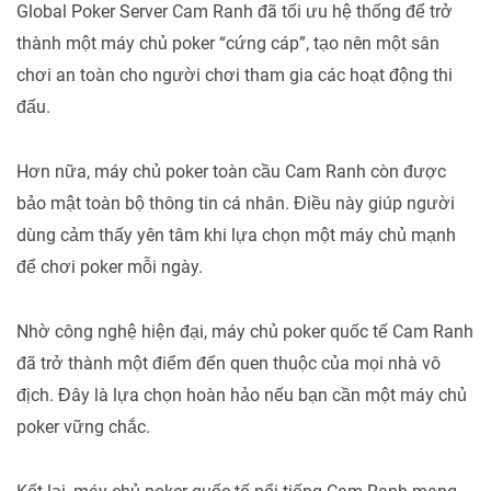
Global Poker Server Cam Ranh đã tối ưu hệ thống để trở
thành một máy chủ poker “cứng cáp”, tạo nên một sân
chơi an toàn cho người chơi tham gia các hoạt động thi
đấu.
Hơn nữa, máy chủ poker toàn cầu Cam Ranh còn được
bảo mật toàn bộ thông tin cá nhân. Điều này giúp người
dùng cảm thấy yên tâm khi lựa chọn một máy chủ mạnh
để chơi poker mỗi ngày.
Nhờ công nghệ hiện đại, máy chủ poker quốc tế Cam Ranh
đã trở thành một điểm đến quen thuộc của mọi nhà vô
địch. Đây là lựa chọn hoàn hảo nếu bạn cần một máy chủ
poker vững chắc.