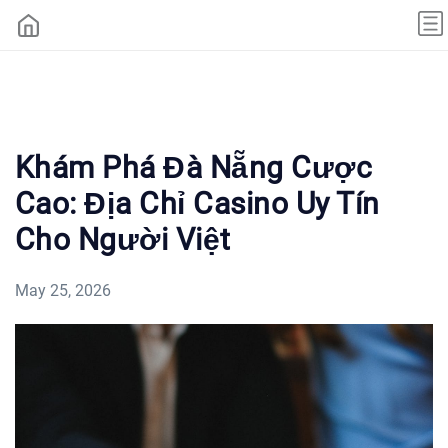
Khám Phá Đà Nẵng Cược
Cao: Địa Chỉ Casino Uy Tín
Cho Người Việt
May 25, 2026