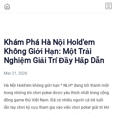
Khám Phá Hà Nội Hold'em
Không Giới Hạn: Một Trải
Nghiệm Giải Trí Đầy Hấp Dẫn
Mar 21, 2026
Hà Nội Hold’em không giới hạn * NLH* đang trở thành một
trong những trò chơi poker được yêu thích nhất trong cộng
đồng game thủ Việt Nam. Đã có nhiều người cả trẻ tuổi
lẫn tay chơi kỳ cựu tham gia vào việc chơi poker giải trí khi