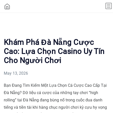
Khám Phá Đà Nẵng Cược
Cao: Lựa Chọn Casino Uy Tín
Cho Người Chơi
May 13, 2026
Bạn Đang Tìm Kiếm Một Lựa Chọn Cá Cược Cao Cấp Tại
Đà Nẵng? Dữ liệu cá cược của những tay chơi “high
rolling” tại Đà Nẵng đang bùng nổ trong cuộc đua danh
tiếng và tiền tài khi hàng chục người chơi kỳ cựu hy vọng